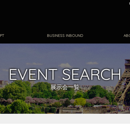
PT
BUSINESS INBOUND
AB
EVENT SEARCH
展示会一覧