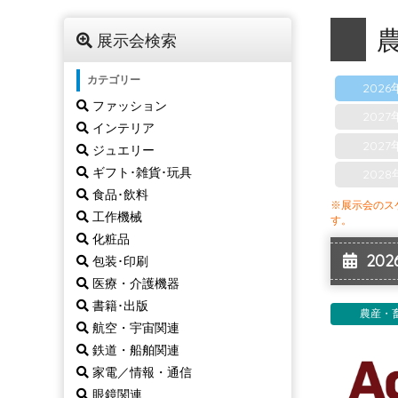
展示会検索
カテゴリー
2026
ファッション
2027
インテリア
2027
ジュエリー
ギフト･雑貨･玩具
2028
食品･飲料
※展示会のス
工作機械
す。
化粧品
2026
包装･印刷
医療・介護機器
書籍･出版
農産・
航空・宇宙関連
鉄道・船舶関連
家電／情報・通信
眼鏡関連