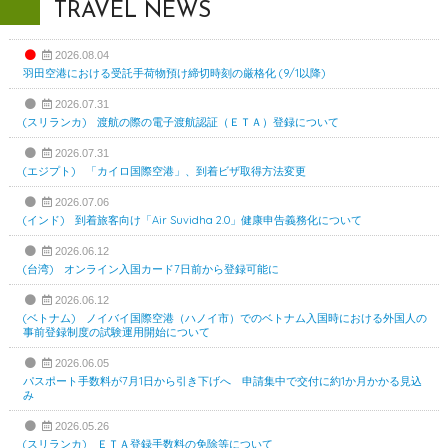
TRAVEL NEWS
2026.08.04
羽田空港における受託手荷物預け締切時刻の厳格化 (9/1以降)
2026.07.31
(スリランカ) 渡航の際の電子渡航認証（ＥＴＡ）登録について
2026.07.31
(エジプト) 「カイロ国際空港」、到着ビザ取得方法変更
2026.07.06
(インド) 到着旅客向け「Air Suvidha 2.0」健康申告義務化について
2026.06.12
(台湾) オンライン入国カード7日前から登録可能に
2026.06.12
(ベトナム) ノイバイ国際空港（ハノイ市）でのベトナム入国時における外国人の
事前登録制度の試験運用開始について
2026.06.05
パスポート手数料が7月1日から引き下げへ 申請集中で交付に約1か月かかる見込
み
2026.05.26
(スリランカ) ＥＴＡ登録手数料の免除等について